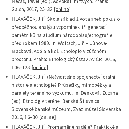
Nečas, Pavel (ed.). Advokáti mrtvých. Praha:
Galén, 2017, 25–32 [
online
]
HLAVÁČEK, Jiří. Škola základ života aneb pokus o
předběžnou analýzu vzpomínek tří generací
pamětníků na studium národopisu/etnografie
před rokem 1989. In: Woitsch, Jiří – Jůnová-
Macková, Adéla a kol. Etnologie v zúženém
prostoru. Praha: Etnologický ústav AV ČR, 2016,
106–123 [
online
]
HLAVÁČEK, Jiří. (Ne)viditelné spojenectví orální
historie a etnologie? Průsečíky, mimoběžky a
paralely terénního výzkumu. In: Denková, Zuzana
(ed). Etnológ v teréne. Bánská Štiavnica:
Slovenské banské múzeum, Zväz múzeí Slovenska
2016, 16–30 [
online
]
HLAVÁČEK, Jiří. Promarněné naděje? Praktické a