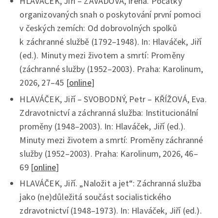
HLAVÁČEK, Jiří – ZÁVADOVÁ, Irena. Počátky
organizovaných snah o poskytování první pomoci
v českých zemích: Od dobrovolných spolků
k záchranné službě (1792–1948)
.
In: Hlaváček, Jiří
(ed.). Minuty mezi životem a smrtí: Proměny
(záchranné služby (1952–2003). Praha: Karolinum,
2026, 27–45 [
online
]
HLAVÁČEK, Jiří – SVOBODNÝ, Petr – KŘÍŽOVÁ, Eva.
Zdravotnictví a záchranná služba: Institucionální
proměny (1948–2003). In: Hlaváček, Jiří (ed.).
Minuty mezi životem a smrtí: Proměny záchranné
služby (1952–2003). Praha: Karolinum, 2026, 46–
69 [
online
]
HLAVÁČEK, Jiří. „Naložit a jet“: Záchranná služba
jako (ne)důležitá součást socialistického
zdravotnictví (1948–1973). In: Hlaváček, Jiří (ed.).