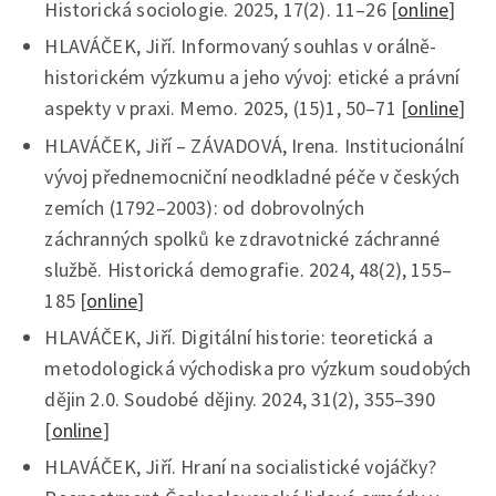
Historická sociologie. 2025, 17(2). 11–26 [
online
]
HLAVÁČEK, Jiří. Informovaný souhlas v orálně-
historickém výzkumu a jeho vývoj: etické a právní
aspekty v praxi. Memo. 2025, (15)1, 50–71 [
online
]
HLAVÁČEK, Jiří – ZÁVADOVÁ, Irena. Institucionální
vývoj přednemocniční neodkladné péče v českých
zemích (1792–2003): od dobrovolných
záchranných spolků ke zdravotnické záchranné
službě. Historická demografie. 2024, 48(2), 155–
185 [
online
]
HLAVÁČEK, Jiří. Digitální historie: teoretická a
metodologická východiska pro výzkum soudobých
dějin 2.0. Soudobé dějiny. 2024, 31(2), 355–390
[
online
]
HLAVÁČEK, Jiří. Hraní na socialistické vojáčky?