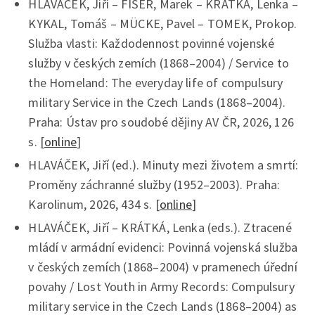
HLAVÁČEK, Jiří – FIŠER, Marek – KRÁTKÁ, Lenka –
KYKAL, Tomáš – MÜCKE, Pavel – TOMEK, Prokop.
Služba vlasti: Každodennost povinné vojenské
služby v českých zemích (1868–2004) / Service to
the Homeland: The everyday life of compulsury
military Service in the Czech Lands (1868–2004).
Praha: Ústav pro soudobé dějiny AV ČR, 2026, 126
s. [
online
]
HLAVÁČEK, Jiří (ed.). Minuty mezi životem a smrtí:
Proměny záchranné služby (1952–2003). Praha:
Karolinum, 2026, 434 s. [
online
]
HLAVÁČEK, Jiří – KRÁTKÁ, Lenka (eds.). Ztracené
mládí v armádní evidenci: Povinná vojenská služba
v českých zemích (1868–2004) v pramenech úřední
povahy / Lost Youth in Army Records: Compulsury
military service in the Czech Lands (1868–2004) as