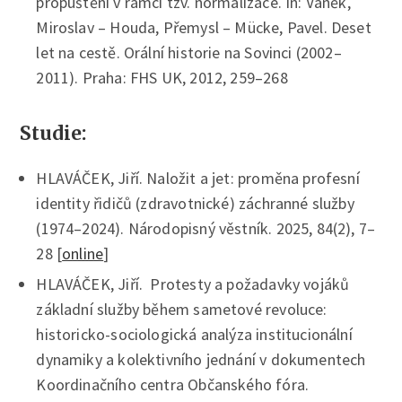
propuštěni v rámci tzv. normalizace. In: Vaněk,
Miroslav – Houda, Přemysl – Mücke, Pavel. Deset
let na cestě. Orální historie na Sovinci (2002–
2011). Praha: FHS UK, 2012, 259–268
Studie:
HLAVÁČEK, Jiří. Naložit a jet: proměna profesní
identity řidičů (zdravotnické) záchranné služby
(1974–2024). Národopisný věstník. 2025, 84(2), 7–
28 [
online
]
HLAVÁČEK, Jiří. Protesty a požadavky vojáků
základní služby během sametové revoluce:
historicko-sociologická analýza institucionální
dynamiky a kolektivního jednání v dokumentech
Koordinačního centra Občanského fóra.