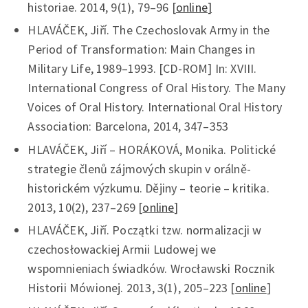
historiae. 2014, 9(1), 79–96 [
online
]
HLAVÁČEK, Jiří. The Czechoslovak Army in the
Period of Transformation: Main Changes in
Military Life, 1989–1993. [CD-ROM] In: XVIII.
International Congress of Oral History. The Many
Voices of Oral History. International Oral History
Association: Barcelona, 2014, 347–353
HLAVÁČEK, Jiří – HORÁKOVÁ, Monika. Politické
strategie členů zájmových skupin v orálně-
historickém výzkumu. Dějiny – teorie – kritika.
2013, 10(2), 237–269 [
online
]
HLAVÁČEK, Jiří. Początki tzw. normalizacji w
czechosłowackiej Armii Ludowej we
wspomnieniach świadków. Wrocławski Rocznik
Historii Mówionej. 2013, 3(1), 205–223 [
online
]