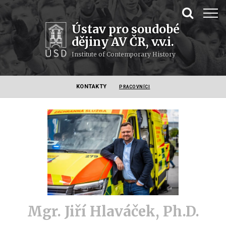
Ústav pro soudobé
dějiny AV ČR, v.v.i.
Institute of Contemporary History
KONTAKTY
PRACOVNÍCI
Mgr. Jiří Hlaváček, Ph.D.