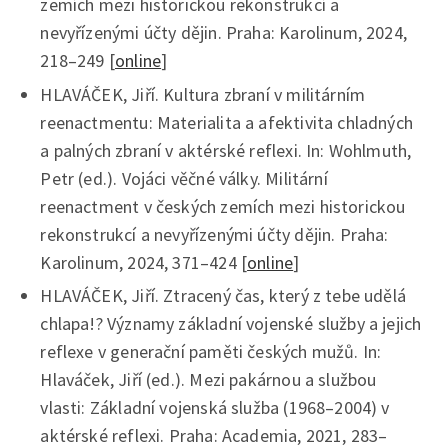
zemích mezi historickou rekonstrukcí a
nevyřízenými účty dějin. Praha: Karolinum, 2024,
218–249 [
online
]
HLAVÁČEK, Jiří. Kultura zbraní v militárním
reenactmentu: Materialita a afektivita chladných
a palných zbraní v aktérské reflexi. In: Wohlmuth,
Petr (ed.). Vojáci věčné války. Militární
reenactment v českých zemích mezi historickou
rekonstrukcí a nevyřízenými účty dějin. Praha:
Karolinum, 2024, 371–424 [
online
]
HLAVÁČEK, Jiří. Ztracený čas, který z tebe udělá
chlapa!? Významy základní vojenské služby a jejich
reflexe v generační paměti českých mužů. In:
Hlaváček, Jiří (ed.). Mezi pakárnou a službou
vlasti: Základní vojenská služba (1968–2004) v
aktérské reflexi. Praha: Academia, 2021, 283–