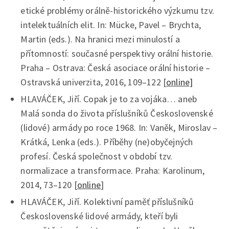
etické problémy orálně-historického výzkumu tzv.
intelektuálních elit. In: Mücke, Pavel – Brychta,
Martin (eds.). Na hranici mezi minulostí a
přítomností: současné perspektivy orální historie.
Praha – Ostrava: Česká asociace orální historie –
Ostravská univerzita, 2016, 109–122 [
online]
HLAVÁČEK, Jiří. Copak je to za vojáka… aneb
Malá sonda do života příslušníků Československé
(lidové) armády po roce 1968. In: Vaněk, Miroslav –
Krátká, Lenka (eds.). Příběhy (ne)obyčejných
profesí. Česká společnost v období tzv.
normalizace a transformace. Praha: Karolinum,
2014, 73–120 [
online
]
HLAVÁČEK, Jiří. Kolektivní paměť příslušníků
Československé lidové armády, kteří byli