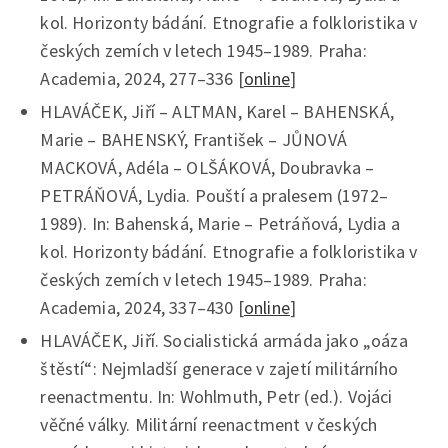
kol. Horizonty bádání. Etnografie a folkloristika v
českých zemích v letech 1945–1989. Praha:
Academia, 2024, 277–336 [
online
]
HLAVÁČEK, Jiří – ALTMAN, Karel – BAHENSKÁ,
Marie – BAHENSKÝ, František – JŮNOVÁ
MACKOVÁ, Adéla – OLŠÁKOVÁ, Doubravka –
PETRÁŇOVÁ, Lydia. Pouští a pralesem (1972–
1989). In: Bahenská, Marie – Petráňová, Lydia a
kol. Horizonty bádání. Etnografie a folkloristika v
českých zemích v letech 1945–1989. Praha:
Academia, 2024, 337–430 [
online
]
HLAVÁČEK, Jiří. Socialistická armáda jako „oáza
štěstí“: Nejmladší generace v zajetí militárního
reenactmentu. In: Wohlmuth, Petr (ed.). Vojáci
věčné války. Militární reenactment v českých