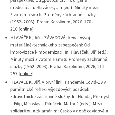
perspektivě: Od „povoznictví“ k urgentní
medicíně. In: Hlaváček, Jiří (ed.). Minuty mezi
životem a smrtí: Proměny záchranné služby
(1952–2003). Praha: Karolinum, 2026, 170–
210 [
online
]
HLAVÁČEK, Jiří – ZÁVADOVÁ, Irena. Vývoj
materiálně-technického zabezpečení: Od
improvizace k modernizaci. In: Hlaváček, Jiří (ed.).
Minuty mezi životem a smrtí: Proměny záchranné
služby (1952–2003). Praha: Karolinum, 2026, 211–
257 [
online
]
HLAVÁČEK, Jiří. V první linii: Pandemie Covid-19 v
pamětnické reflexi výjezdových posádek
zdravotnické záchranné služby. In: Houda, Přemysl
– Filip, Miroslav – Pilnáček, Matouš (eds.). Mezi
solidaritou a zklamáním: Česko v době covidové a