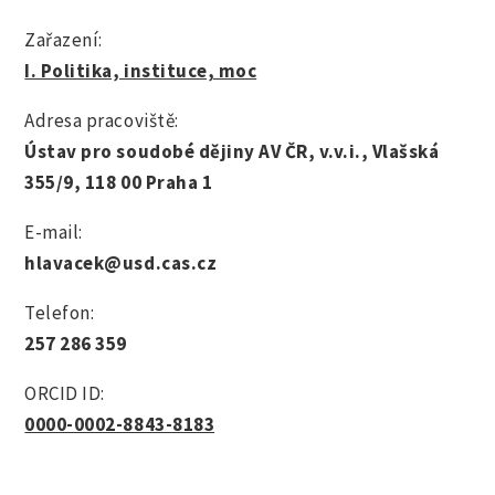
Zařazení:
I. Politika, instituce, moc
Adresa pracoviště:
Ústav pro soudobé dějiny AV ČR, v.v.i., Vlašská
355/9, 118 00 Praha 1
E-mail:
hlavacek@usd.cas.cz
Telefon:
257 286 359
ORCID ID:
0000-0002-8843-8183