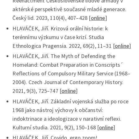
Reenactment Československé lidové armády v
aktérské perspektivě současné mladé generace.
Český lid. 2023, 110(4), 407–428 [
online
]
HLAVÁČEK, Jiří. Krizová orální historie: k
terénnímu výzkumu v čase krizí. Studia
Ethnologica Pragensia. 2022, 69(2), 11–31 [
online
]
HLAVÁČEK, Jiří. The Myth of Defending the
Homeland: Combat Preparation in Conscripts´
Reflections of Compulsory Military Service (1968–
2004). Czech Journal of Contemporary History.
2021, 9(3), 725–747 [
online
]
HLAVÁČEK, Jiří. Základní vojenská služba po roce
1968 jako nástroj výchovy k občanství:
indoktrinace a ideologizace v narativní reflexi.
Kulturní studia. 2021, 9(2), 150–168 [
online
]
HLAVÁČEK, Jiří. Covido, ergo zoom!